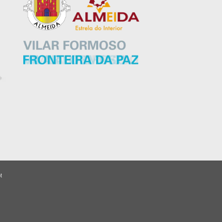
t
Close
this
module