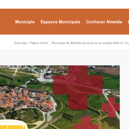
Município
Espaços Municipais
Conhecer Almeida
Está aqui:
Página Inicial
/
Município de Almeida associa-se ao projeto Med on To