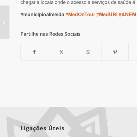
chegar a locais onde o acesso a serviços de saúde é 
#municipioalmeida
#MedOnTour
#MedUBI
#ANEM
Classic Cars Tour de
passagem por Almeida
Partilhe nas Redes Sociais
Ligações Úteis