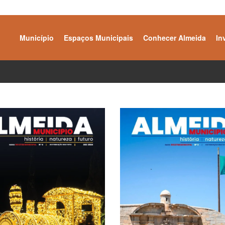
Município
Espaços Municipais
Conhecer Almeida
In