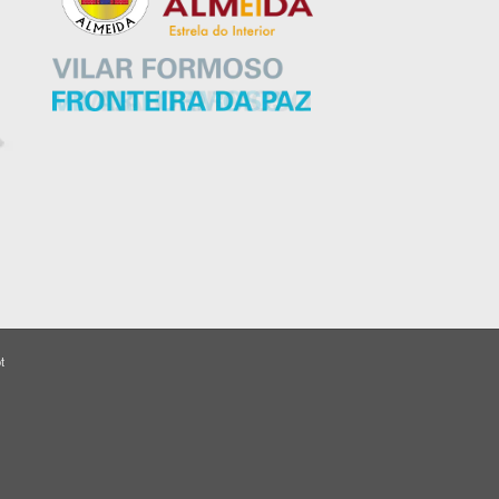
t
Close
this
module