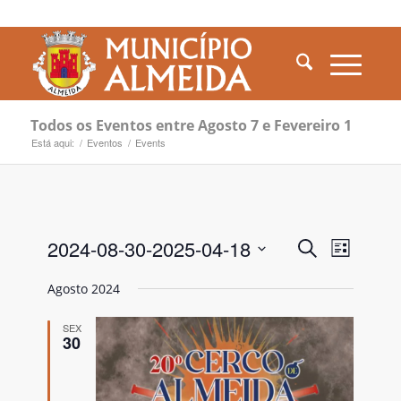
Todos os Eventos entre Agosto 7 e Fevereiro 1
Está aqui:
/
Eventos
/
Events
Navegaç
Naveg
2024-08-30
-
2025-04-18
Pesquisar
To
Lista
de
de
Selecione
visual
os
Agosto 2024
pesquisa
a
de
Ev
data.
Evento
e
SEX
30
visualiza
de