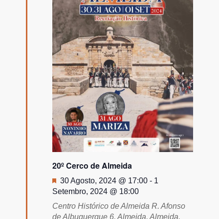
Todos
os
Eventos
20º Cerco de Almeida
Destaque
30 Agosto, 2024 @ 17:00
-
1
Setembro, 2024 @ 18:00
Centro Histórico de Almeida
R. Afonso
de Albuquerque 6, Almeida, Almeida,