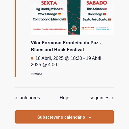
Vilar Formoso Fronteira da Paz -
Blues and Rock Festival
Destaque
18 Abril, 2025 @ 18:30
-
19 Abril,
2025 @ 4:00
Gratuito
Todos os Eventos
Todos os Eventos
anteriores
Hoje
seguintes
Subscrever o calendário