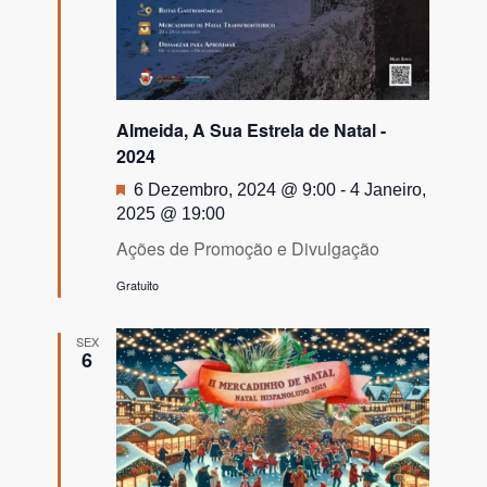
Almeida, A Sua Estrela de Natal -
2024
Destaque
6 Dezembro, 2024 @ 9:00
-
4 Janeiro,
2025 @ 19:00
Ações de Promoção e Divulgação
Gratuito
SEX
6